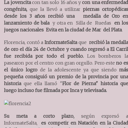
La jovencita
con tan solo 16 años y
con una enfermeda
congénita,
que la llevó a utilizar
piernas ortopédica
desde los 3 años
recibió una medalla de Oro
e
lanzamiento de bala
y otra en Silla de Ruedas
en lo
juegos nacionales Evita en la ciudad de Mar del Plata
.
Florencia, contó a
InformateSalta
que
recibió la medall
de oro el día 24 de Octubre y cuando regresó a El Carri
fue recibida por todo el pueblo.
Los bomberos l
pasearon por el centro con gran orgullo. Pero este
no e
el único logro
de la adolescente ya que siendo
má
pequeña consiguió un premio de la provincia por un
historia
que ella llamó "
Flor de Pierna" historia qu
luego incluso fue filmada por Inca y televisada.
Su meta a corto plazo,
según expresó 
InformateSalta,
es competir en Natación en la Ciuda