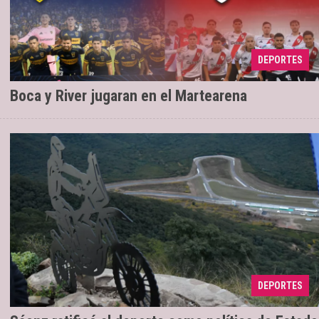
DEPORTES
“El fútbol grande vuelve a Salta”
30/06/2026
Boca y River jugaran en el Martearena
"Estamos reconociendo en su tierra, el
19/05/2026
DEPORTES
talento de nuestros embajadores en el mundo”