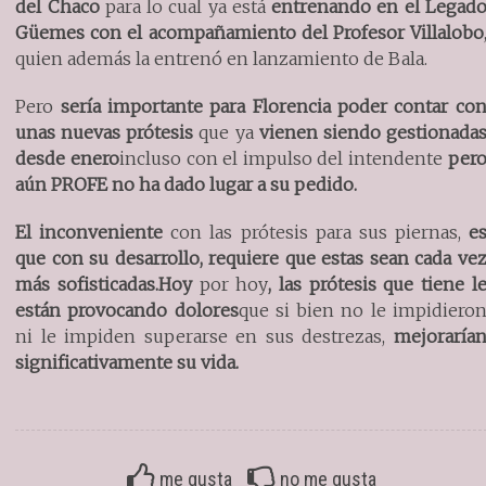
del Chaco
para lo cual ya está
entrenando en el Legad
Güemes con el acompañamiento del Profesor Villalobo
quien además la entrenó en lanzamiento de Bala.
Pero
sería importante para Florencia poder contar co
unas nuevas prótesis
que ya
vienen siendo gestionada
desde enero
incluso con el impulso del intendente
per
aún PROFE no ha dado lugar a su pedido.
El inconveniente
con las prótesis para sus piernas,
e
que con su desarrollo, requiere que estas sean cada ve
más sofisticadas.
Hoy
por hoy
, las prótesis que tiene l
están provocando dolores
que si bien no le impidiero
ni le impiden superarse en sus destrezas,
mejoraría
significativamente su vida.
me gusta
no me gusta