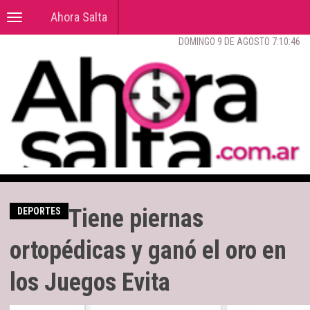
Ahora Salta
Toggle
navigation
DOMINGO 9 DE AGOSTO 7:10:48
Tiene piernas
DEPORTES
ortopédicas y ganó el oro en
los Juegos Evita