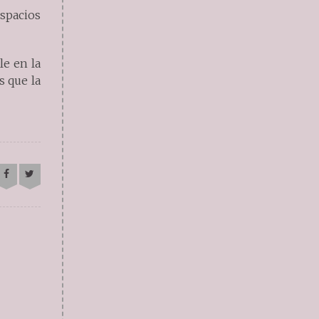
espacios
le en la
s que la