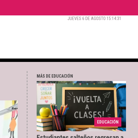
JUEVES 6 DE AGOSTO 15:14:32
MÁS DE EDUCACIÓN
450 mil alumnos de
27/07/2026
EDUCACIÓN
gestión pública y privada
Estudiantes salteños regresan a