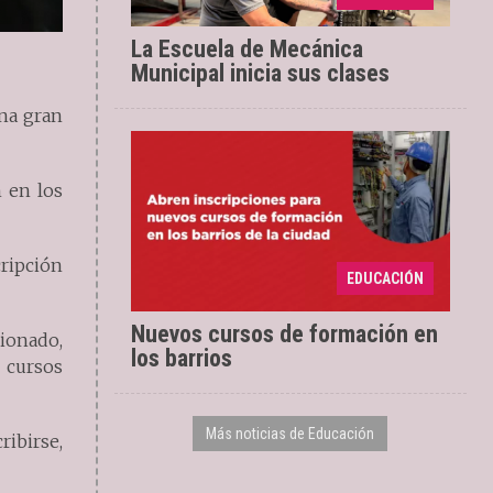
municipales
La Escuela de Mecánica
Municipal inicia sus clases
na gran
n en los
Se dictarán cursos
27/05/2026
gratuitos de Tapicería,
ripción
EDUCACIÓN
Electricidad básica y Manicuría
Nuevos cursos de formación en
cionado,
los barrios
 cursos
Más noticias de Educación
ribirse,