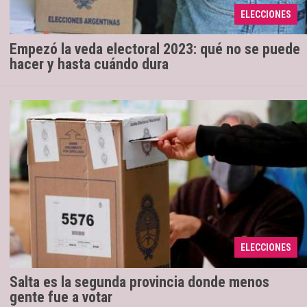
espacio de reflexión a los votantes en la antesala de
ELECCIONES
su de ...
Empezó la veda electoral 2023: qué no se puede
hacer y hasta cuándo dura
Catorce distritos registraron marcas por
23/08/2023
encima del promedio nacional de 30 por ciento. En
total, casi 10,5 millones de votantes no se
ELECCIONES
molestaron o n ...
Salta es la segunda provincia donde menos
gente fue a votar