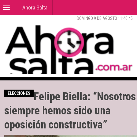
Ahora Salta
Toggle
navigation
DOMINGO 9 DE AGOSTO 11:40:46
Felipe Biella: “Nosotros
ELECCIONES
siempre hemos sido una
oposición constructiva”