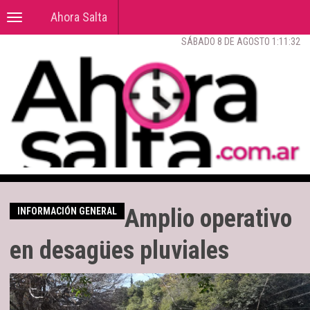
Ahora Salta
Toggle
navigation
SÁBADO 8 DE AGOSTO 1:11:32
Amplio operativo
INFORMACIÓN GENERAL
en desagües pluviales