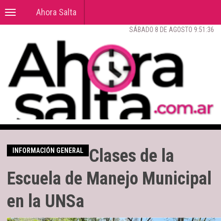
Ahora Salta
Toggle
navigation
SÁBADO 8 DE AGOSTO 9:51:36
Clases de la
INFORMACIÓN GENERAL
Escuela de Manejo Municipal
en la UNSa