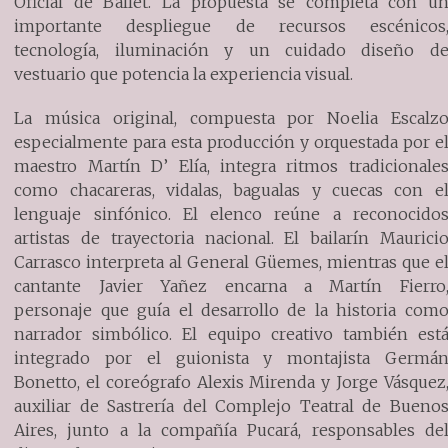
Oficial de Ballet. La propuesta se completa con u
importante despliegue de recursos escénicos
tecnología, iluminación y un cuidado diseño d
vestuario que potencia la experiencia visual.
La música original, compuesta por Noelia Escalz
especialmente para esta producción y orquestada por e
maestro Martín D’ Elía, integra ritmos tradicionale
como chacareras, vidalas, bagualas y cuecas con e
lenguaje sinfónico. El elenco reúne a reconocido
artistas de trayectoria nacional. El bailarín Maurici
Carrasco interpreta al General Güemes, mientras que e
cantante Javier Yañez encarna a Martín Fierro
personaje que guía el desarrollo de la historia com
narrador simbólico. El equipo creativo también est
integrado por el guionista y montajista Germá
Bonetto, el coreógrafo Alexis Mirenda y Jorge Vásquez
auxiliar de Sastrería del Complejo Teatral de Bueno
Aires, junto a la compañía Pucará, responsables de