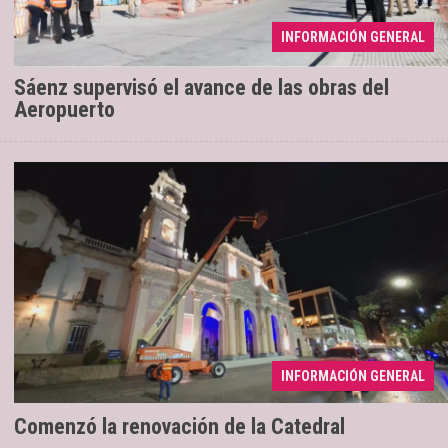
INFORMACIÓN GENERAL
Los trabajos registran un 70% de avance
04/08/2026
Sáenz supervisó el avance de las obras del
Aeropuerto
Se ejecuta una intervención con
04/08/2026
INFORMACIÓN GENERAL
tecnología LED
Comenzó la renovación de la Catedral