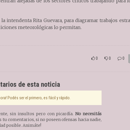
tran alejadas de los sectores críticos trabajando para l
 la intendenta Rita Guevara, para diagramar trabajos estr
diciones meteorológicas lo permitan.
0
0
0
arios de esta noticia
ra! Podés ser el primero, es fácil y rápido.
te, sin insultos pero con picardía.
No necesitás
tu comentarios, si no poseen ofensas hacia nadie,
ad posible. Animáte!