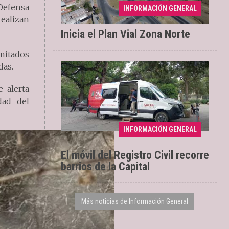
Renovación de 2,6
04/08/2026
Defensa
INFORMACIÓN GENERAL
kilómetros
realizan
Inicia el Plan Vial Zona Norte
imitados
das.
 alerta
dad del
Se extenderá hasta el
04/08/2026
INFORMACIÓN GENERAL
sábado 8
El móvil del Registro Civil recorre
barrios de la Capital
Más noticias de Información General