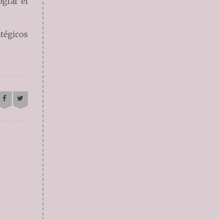
ograr el
atégicos