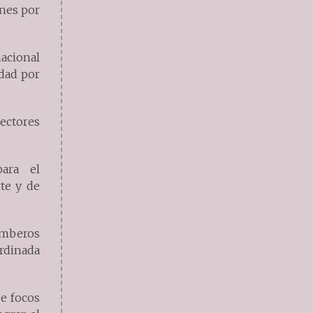
ones por
nacional
idad por
ectores
para el
te y de
Bomberos
ordinada
de focos