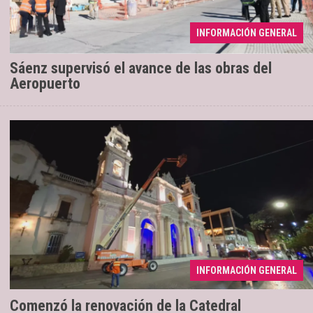
INFORMACIÓN GENERAL
Los trabajos registran un 70% de avance
04/08/2026
Sáenz supervisó el avance de las obras del
Aeropuerto
Se ejecuta una intervención con
04/08/2026
INFORMACIÓN GENERAL
tecnología LED
Comenzó la renovación de la Catedral