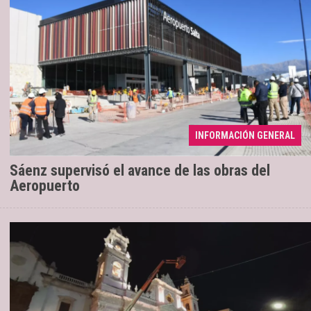
INFORMACIÓN GENERAL
Los trabajos registran un 70% de avance
04/08/2026
Sáenz supervisó el avance de las obras del
Aeropuerto