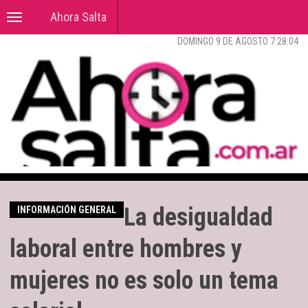
Ahora Salta
Toggle
navigation
DOMINGO 9 DE AGOSTO 7:28:05
La desigualdad
INFORMACIÓN GENERAL
laboral entre hombres y
mujeres no es solo un tema