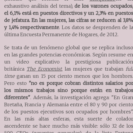
exhaustivo análisis del tema),
de los varones ocupados
el 6,1% está en puestos directivos y un 2,3% en puesto
de jefatura. En las mujeres, las cifras se reducen al 3,8
y 1,4% respectivamente
. Los datos se desprenden de l
última Encuesta Permanente de Hogares, de 2012.
Se trata de un fenómeno global que se replica inclus
en las grandes potencias económicas. Según resume e
un video explicativo la prestigiosa publicació
británica
The Economist
, las mujeres que trabajan
ful
time
ganan un 15 por ciento menos que los hombres
Pero esto
"no es porque cobran distintos salarios po
los mismos trabajos sino porque están en trabajo
diferentes"
. Además, la investigación agrega: "En Gra
Bretaña, Francia y Alemania entre el 80 y 90 por cient
de los puestos ejecutivos son ocupados por hombres"
En las más altas esferas, esta suerte de colado
ascendente se hace mucho más visible: sólo 32 de lo