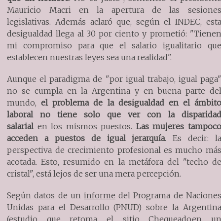
Mauricio Macri en la apertura de las sesione
legislativas. Además aclaró que, según el INDEC, est
desigualdad llega al 30 por ciento y prometió: "Tiene
mi compromiso para que el salario igualitario qu
establecen nuestras leyes sea una realidad".
Aunque el paradigma de "por igual trabajo, igual paga
no se cumpla en la Argentina y en buena parte de
mundo,
el problema de la desigualdad en el ámbit
laboral no tiene solo que ver con la disparida
salarial
en los mismos puestos.
Las mujeres tampoc
acceden a puestos de igual jerarquía
. Es decir: l
perspectiva de crecimiento profesional es mucho má
acotada. Esto, resumido en la metáfora del "techo d
cristal", está lejos de ser una mera percepción.
Según datos de un
informe
del Programa de Nacione
Unidas para el Desarrollo (PNUD) sobre la Argentin
(estudio que retoma el sitio
Chequeado
en u