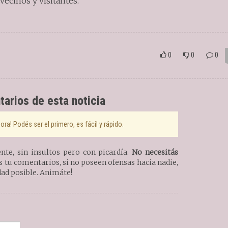
vecinos y visitantes.
0
0
0
arios de esta noticia
ra! Podés ser el primero, es fácil y rápido.
te, sin insultos pero con picardía.
No necesitás
tu comentarios, si no poseen ofensas hacia nadie,
ad posible. Animáte!