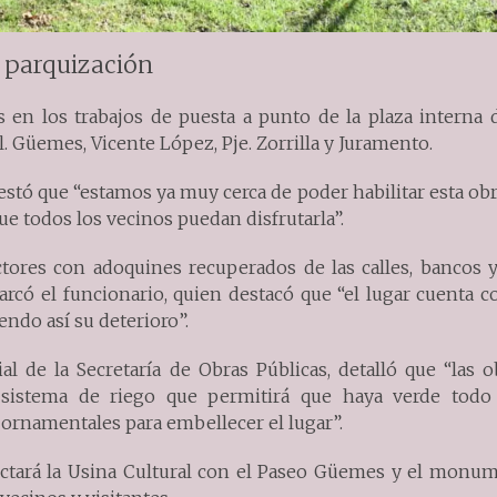
e parquización
 en los trabajos de puesta a punto de la plaza interna d
al. Güemes, Vicente López, Pje. Zorrilla y Juramento.
stó que “estamos ya muy cerca de poder habilitar esta obr
ue todos los vecinos puedan disfrutarla”.
ctores con adoquines recuperados de las calles, bancos y
arcó el funcionario, quien destacó que “el lugar cuenta c
endo así su deterioro”.
l de la Secretaría de Obras Públicas, detalló que “las o
l sistema de riego que permitirá que haya verde todo
 ornamentales para embellecer el lugar”.
ectará la Usina Cultural con el Paseo Güemes y el monum