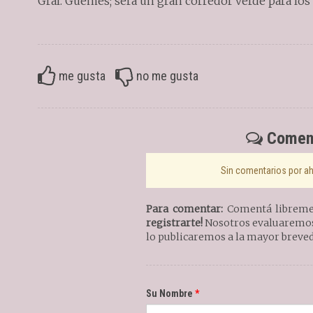
Gral. Güemes; será un gran corredor verde para los 
me gusta
no me gusta
Coment
Sin comentarios por aho
Para comentar:
Comentá libremen
registrarte!
Nosotros evaluaremos 
lo publicaremos a la mayor breved
Su Nombre