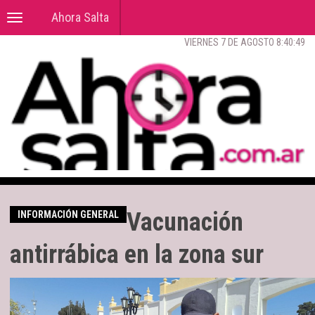
Ahora Salta
Toggle
navigation
VIERNES 7 DE AGOSTO 8:40:50
Vacunación
INFORMACIÓN GENERAL
antirrábica en la zona sur