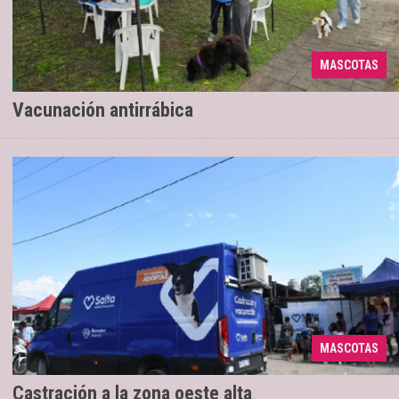
MASCOTAS
En barrio Grand Bourg
31/03/2026
Vacunación antirrábica
Los días miércoles 25, jueves 26 y viernes
18/03/2026
MASCOTAS
27
Castración a la zona oeste alta