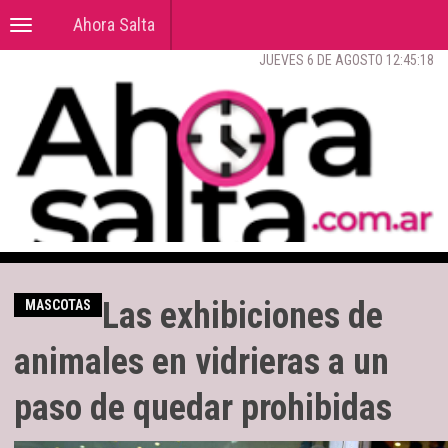
Ahora Salta
Toggle
navigation
JUEVES 6 DE AGOSTO 12:45:19
Las exhibiciones de
MASCOTAS
animales en vidrieras a un
paso de quedar prohibidas