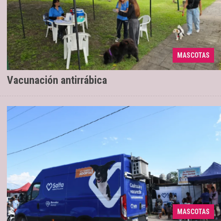
MASCOTAS
En barrio Grand Bourg
31/03/2026
Vacunación antirrábica
Los días miércoles 25, jueves 26 y viernes
18/03/2026
MASCOTAS
27