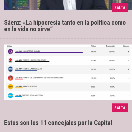
El Gobernador de Salta reclamó un
03/06/2025
SALTA
sinceramiento de la clase política
Sáenz: «La hipocresía tanto en la política como
en la vida no sirve”
La Libertad Avanza se alzó con el 35,54%
12/05/2025
SALTA
de los votos
Estos son los 11 concejales por la Capital