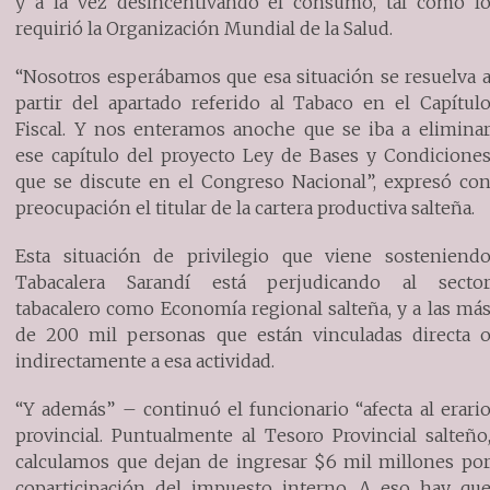
y a la vez desincentivando el consumo, tal como l
requirió la Organización Mundial de la Salud.
“Nosotros esperábamos que esa situación se resuelva 
partir del apartado referido al Tabaco en el Capítul
Fiscal. Y nos enteramos anoche que se iba a elimina
ese capítulo del proyecto Ley de Bases y Condicione
que se discute en el Congreso Nacional”, expresó co
preocupación el titular de la cartera productiva salteña.
Esta situación de privilegio que viene sosteniend
Tabacalera Sarandí está perjudicando al secto
tabacalero como Economía regional salteña, y a las má
de 200 mil personas que están vinculadas directa 
indirectamente a esa actividad.
“Y además” – continuó el funcionario “afecta al erari
provincial. Puntualmente al Tesoro Provincial salteño
calculamos que dejan de ingresar $6 mil millones po
coparticipación del impuesto interno. A eso hay qu