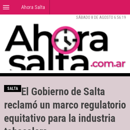
Ahora Salta
Toggle
navigation
SÁBADO 8 DE AGOSTO 6:56:20
El Gobierno de Salta
SALTA
reclamó un marco regulatorio
equitativo para la industria