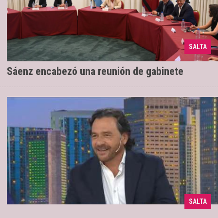
SALTA
Se realizó un balance de gestión
10/12/2025
Sáenz encabezó una reunión de gabinete
El Gobernador de Salta reclamó un
03/06/2025
SALTA
sinceramiento de la clase política