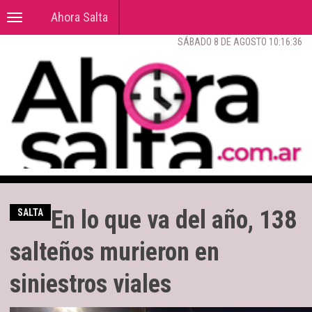
Ahora Salta
Toggle
navigation
SÁBADO 8 DE AGOSTO 10:16:37
En lo que va del año, 138
SALTA
salteños murieron en
siniestros viales