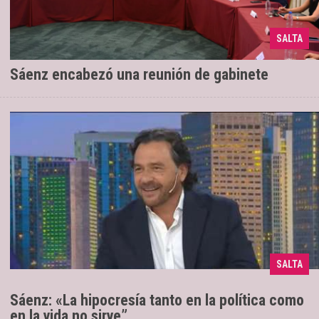
SALTA
Se realizó un balance de gestión
10/12/2025
Sáenz encabezó una reunión de gabinete
El Gobernador de Salta reclamó un
03/06/2025
SALTA
sinceramiento de la clase política
Sáenz: «La hipocresía tanto en la política como
en la vida no sirve”