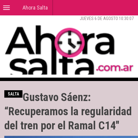
Ahora Salta
Toggle
navigation
JUEVES 6 DE AGOSTO 10:30:08
Gustavo Sáenz:
SALTA
“Recuperamos la regularidad
del tren por el Ramal C14"