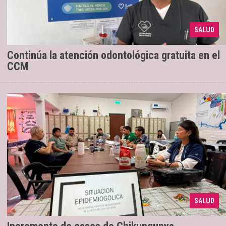
SALUD
La atención será de 8 a 13 hs.
14/07/2026
Continúa la atención odontológica gratuita en el
CCM
Con un total de 810 casos confirmados
17/04/2026
SALUD
en la provincia