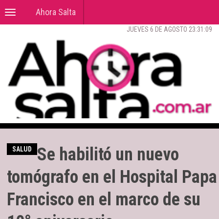
Ahora Salta
Toggle
navigation
JUEVES 6 DE AGOSTO 23:31:10
Se habilitó un nuevo
SALUD
tomógrafo en el Hospital Papa
Francisco en el marco de su