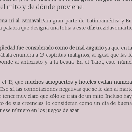
 el mito y de dónde proviene.
na ni al carnaval.
Para gran parte de Latinoamérica y Eur
a palabra que designa una fobia a este día: trezidavomarti
igüedad fue considerado como de mal augurio
ya que en l
Cábala enumera a 13 espíritus malignos, al igual que las 
sponde al anticristo y a la bestia. En el Tarot, este núm
 el 13, que m
uchos aeropuertos y hoteles evitan numerar
Eso sí, las connotaciones negativas que se le dan al mart
e tener muy claro que sólo se trata de un mito. Incluso h
ro de sus creencias, lo consideran como un día de buena
r ese número en los juegos de azar.