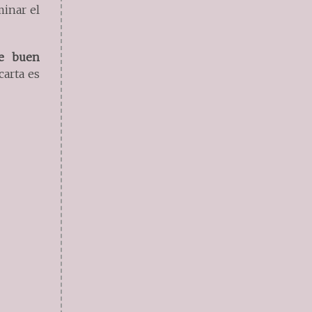
minar el
de buen
carta es