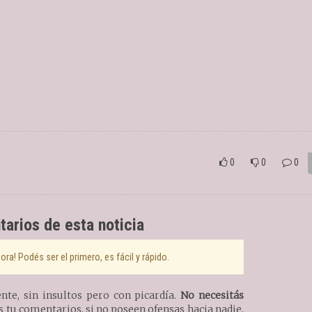
0
0
0
arios de esta noticia
ra! Podés ser el primero, es fácil y rápido.
te, sin insultos pero con picardía.
No necesitás
tu comentarios, si no poseen ofensas hacia nadie,