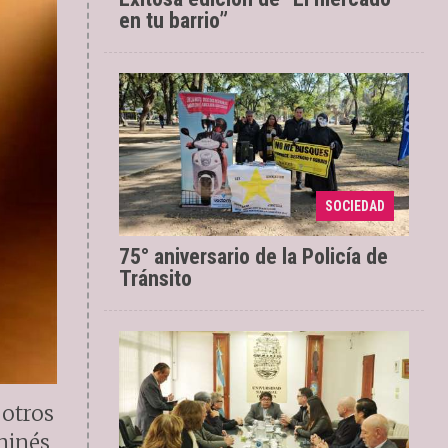
en tu barrio”
Nuestra institución
22/05/2024
SOCIEDAD
trabaja los 365 días del año
75° aniversario de la Policía de
Tránsito
 otros
aminés