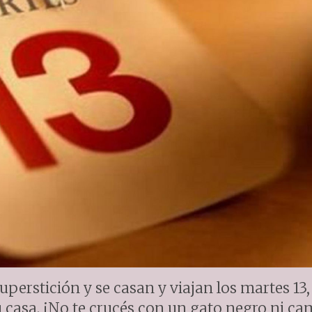
erstición y se casan y viajan los martes 13,
u casa. ¡No te crucés con un gato negro ni c