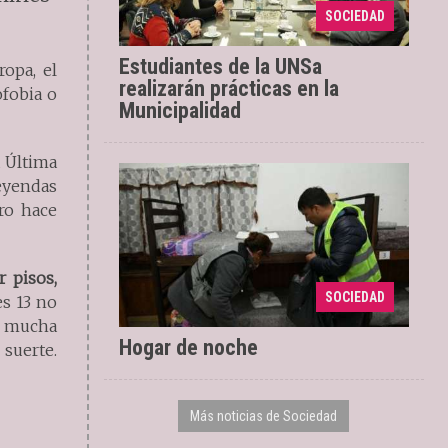
Estará vigente hasta el
22/05/2024
SOCIEDAD
9 de diciembre de 2027
Estudiantes de la UNSa
opa, el
realizarán prácticas en la
ofobia o
Municipalidad
a Última
leyendas
ero hace
 pisos,
El fin de semana
20/05/2024
SOCIEDAD
es 13 no
incrementó la demanda
ay mucha
Hogar de noche
 suerte.
Más noticias de Sociedad