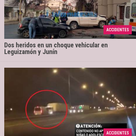
Aparentemente, la camioneta circulaba
27/08/2019
por Junín y y el auto por Leguizamón, cuando
impactaron al intentar cruzar la intersección. Se
ACCIDENTES
trata de un paso ...
Dos heridos en un choque vehicular en
Leguizamón y Junín
Un hombre manejó varios kilómetros en
26/08/2019
contramano a gran velocidad por la Autopista
Panamericana. Otro conductor grabó la secuencia,
ACCIDENTES
hasta que el vehí ...