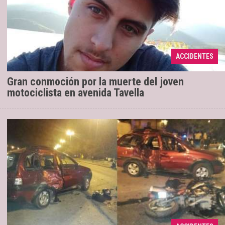
Para todos, Ismael era un gran amigo y el
16/08/2019
más chico de la familia. Así reflejan en las redes
sociales el gran acompañamiento y pesar por su
ACCIDENTES
repentina ...
Gran conmoción por la muerte del joven
motociclista en avenida Tavella
Dos personas resultaron heridas, una de
16/08/2019
ella menor de edad. Hasta el momento se