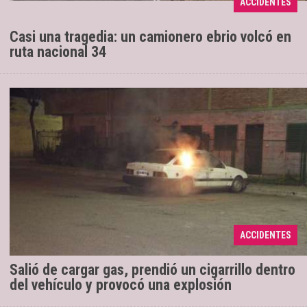
ACCIDENTES
para mascotas.
Casi una tragedia: un camionero ebrio volcó en
ruta nacional 34
Sucedió en General Güemes cuando un
11/11/2019
conductor imprudente encendió un cigarrillo
mientras salía de una estación de servicio tras
ACCIDENTES
cargar GNC. El fuego ...
Salió de cargar gas, prendió un cigarrillo dentro
del vehículo y provocó una explosión