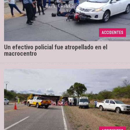
En la esquina de Vicente López y pasaje
13/11/2019
Mollinedo, el motociclista fue impactado por un
ACCIDENTES
automóvil.
Un efectivo policial fue atropellado en el
macrocentro
Tenía casi 2 gramos de alcohol en
12/11/2019
sangre. El y su acompañante fueron hospitalizados.
El vehículo con acoplado transportaba alimento