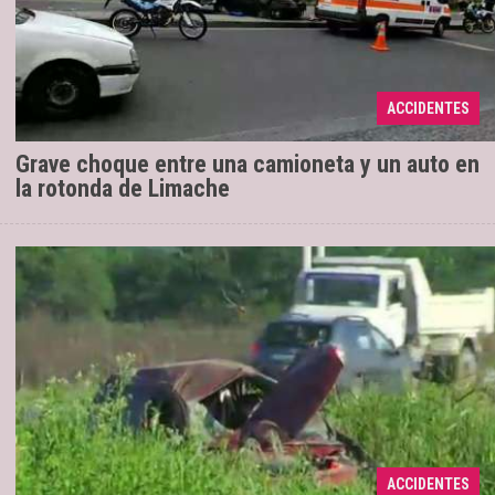
El vehículo de menor porte quedó
26/11/2019
totalmente volcado sobre la calzada, porque la zona
registra un corte a media calzada en la mano hacia
ACCIDENTES
el centro, mi ...
Grave choque entre una camioneta y un auto en
la rotonda de Limache
El siniestro se produjo en la madrugada
25/11/2019
ACCIDENTES
de este lunes, en la mano sur a norte.