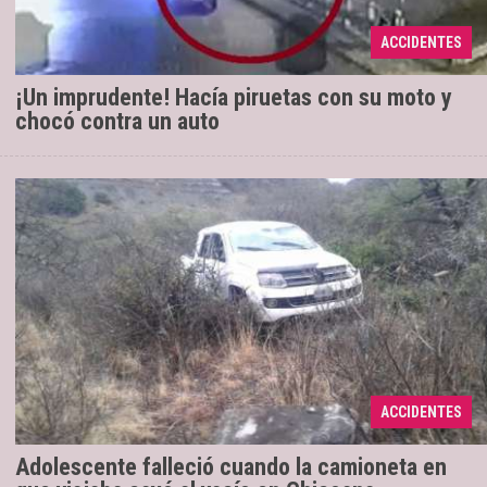
Av. Constitución. El conductor de la moto tiene 20
años y, pese al impacto con el otro vehículo, no
ACCIDENTES
resultó h ...
¡Un imprudente! Hacía piruetas con su moto y
chocó contra un auto
Los otros tres ocupantes fueron asistidos
21/10/2019
y trasladados al nosocomio zonal. El chico de 14
ACCIDENTES
años falleció dentro del vehículo.
Adolescente falleció cuando la camioneta en