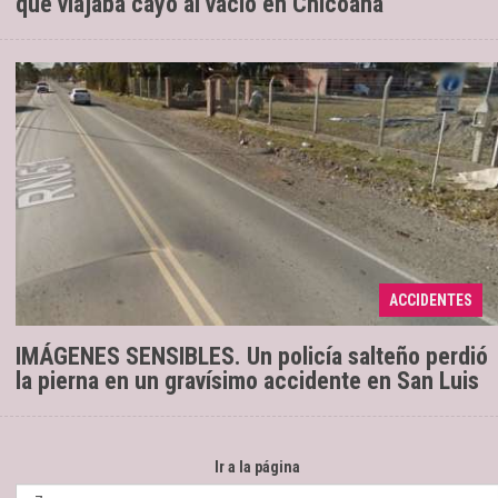
que viajaba cayó al vacío en Chicoana
Según testigos la víctima quedó en
18/10/2019
medio de un siniestro vial entre dos automóviles y
salió despedido hacia un alambrado sobre ruta
ACCIDENTES
nacional 51. Un h ...
IMÁGENES SENSIBLES. Un policía salteño perdió
la pierna en un gravísimo accidente en San Luis
Ir a la página