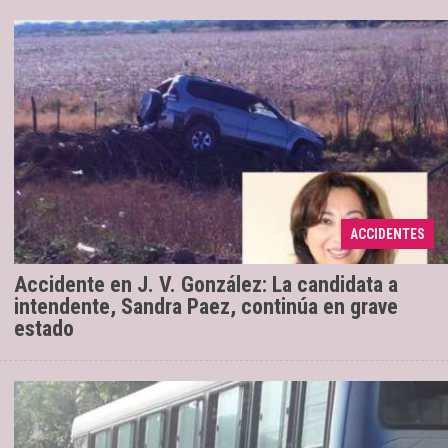
Según el último reporte recibido desde
11/11/2019
Prensa de la Policía, la mujer se encuentra en terapia
intensiva con shock hipovolémico y fractura de
ACCIDENTES
pelvis. ...
Accidente en J. V. González: La candidata a
intendente, Sandra Paez, continúa en grave
estado