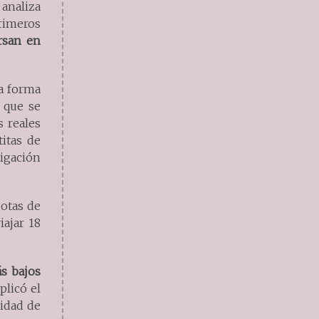
 analiza
rimeros
rsan en
a forma
 que se
 reales
titas de
tigación
gotas de
iajar 18
ás bajos
xplicó el
sidad de