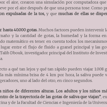
por el aire, crearon una simulación por computadora que
ueve por el aire después de que una persona tose. Como p
on expulsadas de la tos,
y que
muchas de ellas se dispe
 hasta 40.000 gotas.
Muchos factores pueden intervenir l
 tamaño y la cantidad de gotas, la humedad y la forma en
lado matemático es tener en cuenta todos los mecanismos
gar entre el flujo de fluido a granel principal y las go
ó Talib Dbouk, investigador principal del Instituto de Inves
a.
cto a qué tan lejos y qué tan rápido pueden viajar 1.008 
 la más mínima brisa de 4 km por hora, la saliva puede v
igeradores, uno al lado del otro, en cinco segundos.
 niños de diferentes alturas. Los adultos y los niños m
ro de la trayectoria de las gotas de saliva que viajan”
, e
cina y de la Facultad de Ciencias e Ingeniería de la Univer