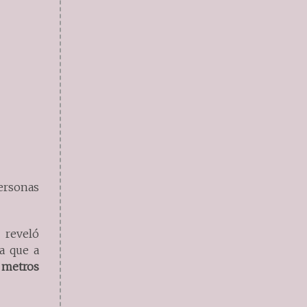
ersonas
, reveló
ya que a
6 metros