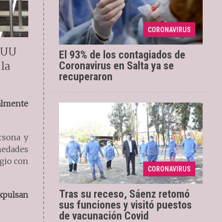
casos nuevos en la provincia, de
los cuales 398 se diagnosticaron
por laboratorio y 15 por criterio
CORONAVIRUS
clínico epidemiológico, e ...
EEUU
El 93% de los contagiados de
 la
Coronavirus en Salta ya se
recuperaron
ialmente
Tras una breve
11/01/2022
ausencia de unos pocos días, el
rsona y
gobernador Gustavo Sáenz
rmedades
retomó sus funciones al mando
agio con
de la provincia de Salta donde, en
CORONAVIRUS
sus primeras ...
Tras su receso, Sáenz retomó
xpulsan
sus funciones y visitó puestos
de vacunación Covid