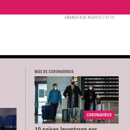
SÁBADO 8 DE AGOSTO 7:47:11
MÁS DE CORONAVIRUS
Reino Unido, Irlanda y
22/03/2022
CORONAVIRUS
México son parte de la corta lista.
10 países levantaron por