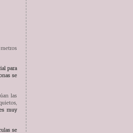
o metros
ial para
onas se
úan las
quietos,
 es muy
culas se