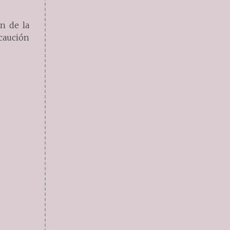
ón de la
caución