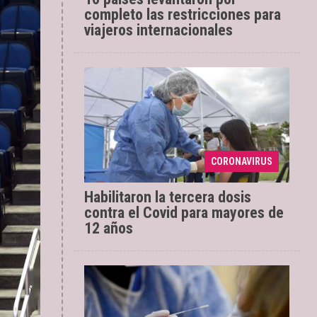
completo las restricciones para
viajeros internacionales
Para los adolescentes
02/02/2022
la vacuna disponible para tercera
dosis es la Pfizer y deben
colocársela al menos 4 meses
después de aplicada la segunda
CORONAVIRUS
dosis. ...
Habilitaron la tercera dosis
contra el Covid para mayores de
12 años
Ayer se notificaron 413
31/01/2022