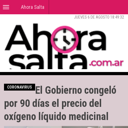
Ahora Salta
Toggle
navigation
JUEVES 6 DE AGOSTO 18:49:33
El Gobierno congeló
CORONAVIRUS
por 90 días el precio del
oxígeno líquido medicinal