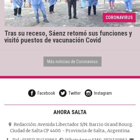
días, el gobernador Gustavo Sáenz retomó sus
funciones al mando de la provincia de Salta donde,
CORONAVIRUS
en sus primeras ...
Tras su receso, Sáenz retomó sus funciones y
visitó puestos de vacunación Covid
Más noticias de Coronavirus
Facebook
Twitter
Instagram
AHORA SALTA
Redacción:
Avenida Libertador S/N. Barrio Grand Bourg.
Ciudad de Salta CP 4400.
-
Provincia de Salta.
,
Argentina.