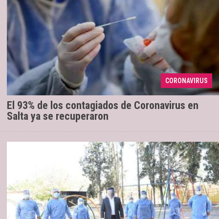
Ayer se notificaron 413 casos nuevos en
31/01/2022
la provincia, de los cuales 398 se diagnosticaron por
laboratorio y 15 por criterio clínico epidemiológico,
CORONAVIRUS
e ...
El 93% de los contagiados de Coronavirus en
Salta ya se recuperaron
Tras una breve ausencia de unos pocos
11/01/2022