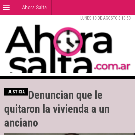
Ahora Salta
Toggle
navigation
LUNES 10 DE AGOSTO 8:13:54
Denuncian que le
JUSTICIA
quitaron la vivienda a un
anciano