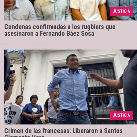
Cinco de los acusados cumplen prisión
23/03/2024
JUSTICIA
perpetua, tres enfrentan 15 años
Condenas confirmadas a los rugbiers que
asesinaron a Fernando Báez Sosa
En libertad, Santos Clemente Vera
11/12/2023
reafirmó su inocencia y apuntó a la Justicia de Salta.
“No entiendo por qué a mí, hoy soy yo y puede
JUSTICIA
haber sido cua ...
Crimen de las francesas: Liberaron a Santos