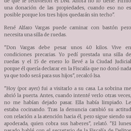
de que le retuvieron el DNI. Ahora no lo tiene. Firm
una donación de las propiedades, cuando eso no e
posible porque los tres hijos quedarán sin techo".
René Alfaro Vargas puede caminar con bastón per
necesita una silla de ruedas.
"Don Vargas debe pesar unos 40 kilos. Vive e
condiciones precarias. Yo pedí prestada una silla d
ruedas y el 15 de enero lo llevé a la Ciudad Judicia
porque él quería declarar en la Fiscalía que no donó nad
ya que todo será para sus hijos", recalcó Isa.
"Hoy (por ayer) fui a visitarlo a su casa. La sobrina m
abrió la puerta. Antes, cuando intenté verlo otras veces
no me habían dejado pasar. Ella había limpiado. L
estaba cocinando. Tras la denuncia cambió su actitu
con relación a la atención hacia él, pero sigue siendo s
apoderada, quien cobra sus haberes", relató. "El lune
pasado hablé con el secretario de la Fiscalía de Delito