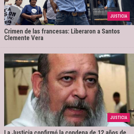
reafirmó su inocencia y apuntó a la Justicia de Salta.
“No entiendo por qué a mí, hoy soy yo y puede
JUSTICIA
haber sido cua ...
Crimen de las francesas: Liberaron a Santos
Clemente Vera
La Sala 2 de la Corte de Salta ratificó la
10/11/2023
pena de 12 años de prisión por los hechos
JUSTICIA
ocurridos entre 2009 y 2012.
La Justicia confirmó la condena de 12 años de