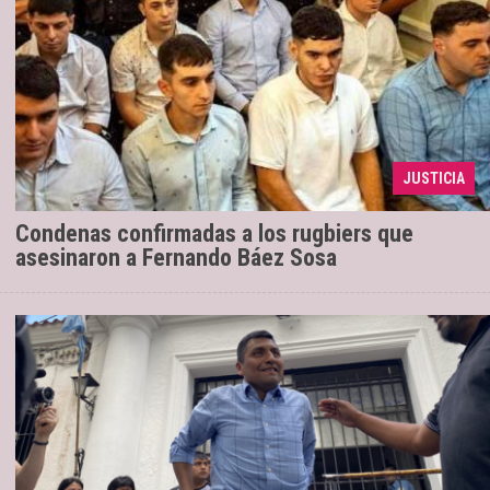
Cinco de los acusados cumplen prisión
23/03/2024
JUSTICIA
perpetua, tres enfrentan 15 años
Condenas confirmadas a los rugbiers que
asesinaron a Fernando Báez Sosa
En libertad, Santos Clemente Vera
11/12/2023