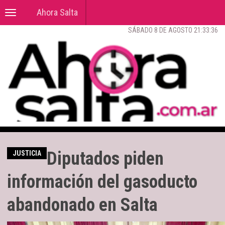
Ahora Salta
Toggle
navigation
SÁBADO 8 DE AGOSTO 21:33:37
Diputados piden
JUSTICIA
información del gasoducto
abandonado en Salta