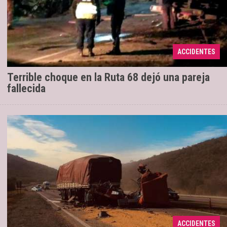
El siniestro se produjo en la fría noche de
22/09/2022
ayer, poco antes de las 22, y se cobró la vida de una
ACCIDENTES
pareja que viajaba en el vehículo de menor porte.
Terrible choque en la Ruta 68 dejó una pareja
fallecida
Los dos choferes quedaron en
04/07/2022
ACCIDENTES