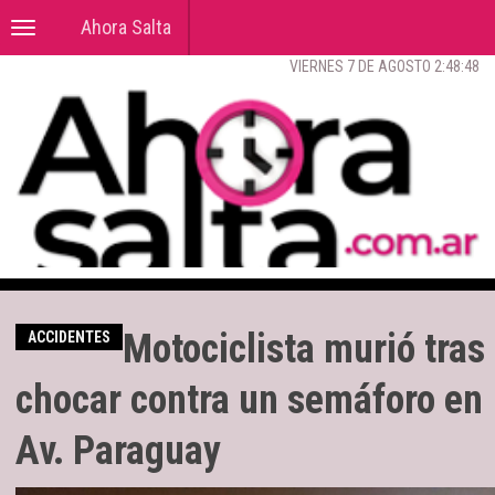
Ahora Salta
Toggle
navigation
VIERNES 7 DE AGOSTO 2:48:49
Motociclista murió tras
ACCIDENTES
chocar contra un semáforo en
Av. Paraguay