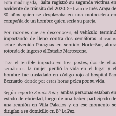
Esta madrugada,
Salta registró su segunda víctima e
accidente de tránsito del 2020
. Se trata de
Inés Araya d
30 años quien se desplazaba en una motocicleta e
compañía de un hombre quien sería su pareja.
Por razones que se desconocen,
el vehículo termin
impactando de lleno contra dos semáforos
ubicado
sobre
Avenida Paraguay en sentido Norte-Sur, altur
rotonda de ingreso al Estadio Martearena.
Tras el terrible impacto en tres postes, dos de ello
semáforos,
la mujer perdió la vida en el lugar y e
hombre fue trasladado en código rojo al hospital Sa
Bernardo,
donde por estas horas
pelea por su vida.
Según reportó
Somos Salta
,
ambas personas estaban e
estado de ebriedad, luego de una haber participado d
una reunión en Villa Palacios y en ese momento s
dirigían a su domicilio en Bº La Paz.