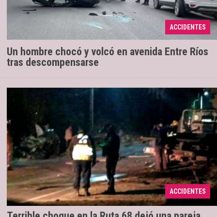
hombre fue atendido por médicos que llegaron en
una ambulancia del Samec y se encontraba en buen
ACCIDENTES
estado de sa ...
Un hombre chocó y volcó en avenida Entre Ríos
tras descompensarse
El siniestro se produjo en la fría noche de
22/09/2022
ayer, poco antes de las 22, y se cobró la vida de una
ACCIDENTES
pareja que viajaba en el vehículo de menor porte.
Terrible choque en la Ruta 68 dejó una pareja