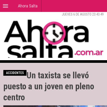
Ahora Salta
Toggle
navigation
JUEVES 6 DE AGOSTO 23:43:50
Un taxista se llevó
ACCIDENTES
puesto a un joven en pleno
centro