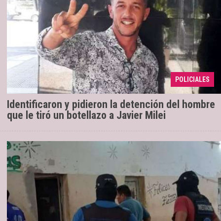
Se trata de Gastón Mercanzini, un ex
11/12/2023
funcionario municipal de Entre Ríos. Las imágenes
que lo complican fueron recuperadas por la Policía
POLICIALES
de la Ciuda ...
Identificaron y pidieron la detención del hombre
que le tiró un botellazo a Javier Milei
Esta mañana el Cuerpo de
06/12/2023