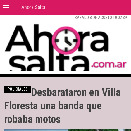
Ahora Salta
Toggle
navigation
SÁBADO 8 DE AGOSTO 10:02:40
Desbarataron en Villa
POLICIALES
Floresta una banda que
robaba motos