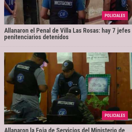
Investigaciones Fiscales (CIF) llevan adelante los
allanamientos. La causa sería por el ingreso de
POLICIALES
drogas y celulares a camb ...
Allanaron el Penal de Villa Las Rosas: hay 7 jefes
penitenciarios detenidos
El Cuerpo de Investigadores Fiscales (CIF)
06/12/2023
se encuentran en el lugar buscando
documentación. En el lugar no se hacen
POLICIALES
designaciones pero si se manej ...
Allanaron la Foja de Servicios del Ministerio de