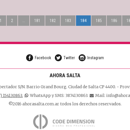
1
2
...
181
182
183
184
185
186
1
Facebook
Twitter
Instagram
AHORA SALTA
bertador S/N. Barrio Grand Bourg.
Ciudad de Salta CP 4400.
-
Provi
) 154130863.
WhatsApp y SMS: 3874130863.
Mail:
info@ahora
©2016 ahorasalta.com.ar todos los derechos reservados.