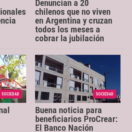
Denuncian a 20
ionales
chilenos que no viven
encia
en Argentina y cruzan
todos los meses a
cobrar la jubilación
años de
El subsecretario de
28/02/2018
ex colegio
Desarrollo Urbanístico de Nación,
o Güemes
Iván Kerr, explicó que tras el
Batalla de
convenio firmado con la entidad
SOCIEDAD
SOCIEDAD
...
bancaria, quienes salieron sorte ...
nal
Buena noticia para
beneficiarios ProCrear:
El Banco Nación