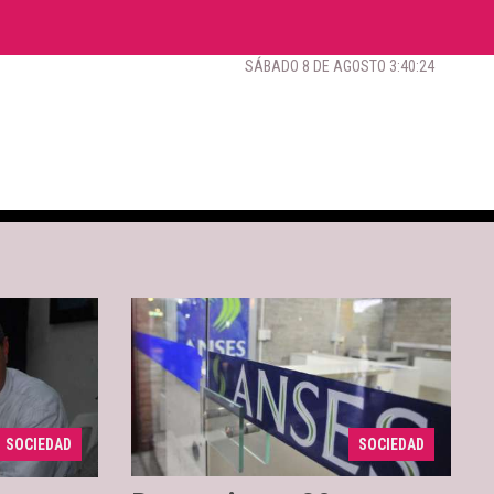
SÁBADO 8 DE AGOSTO 3:40:25
 últimos
El delito está siendo
02/03/2018
 bullying
investigado por la ANSES de
egún
Esquel. Se estima que, en esa
lloa,
sucursal, se entregan cerca de
ituto Naci
$300.000 en jubilaciones a
SOCIEDAD
SOCIEDAD
personas qu ...