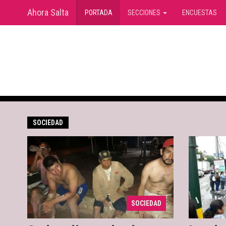
Ahora Salta
(current)
PORTADA
SECCIONES
ENCUESTAS
SOCIEDAD
El accidente se
02/03/2018
02/03/2
produjo a la altura de la junta del
mujer 
Colorado y el Bermejo, en
$200 y 
momentos en que rastrillaban la
reclama
SOCIEDAD
zona.
habría 