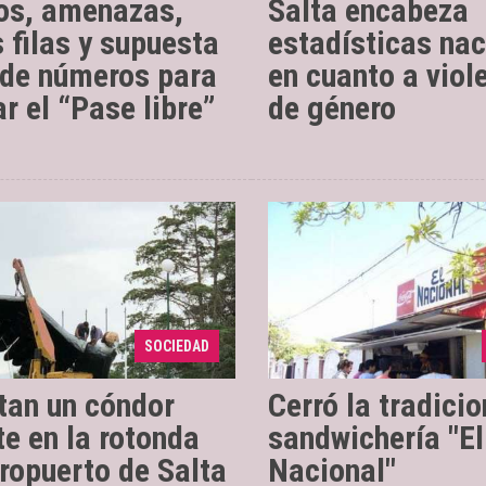
tos, amenazas,
Salta encabeza
 filas y supuesta
estadísticas nac
 de números para
en cuanto a viol
r el “Pase libre”
de género
De repente, los
018
Luego de 30 
 de la zona de San Luis,
01/03/2018
 como un inmenso cóndor
estar en la esquina del 
siendo emplazado en la
Nacional entre el Pase
 de acceso al aeropuerto
y Av. Bicentenario de la 
SOCIEDAD
...
Salta, el local comercial d 
tan un cóndor
Cerró la tradicio
te en la rotonda
sandwichería "El
eropuerto de Salta
Nacional"