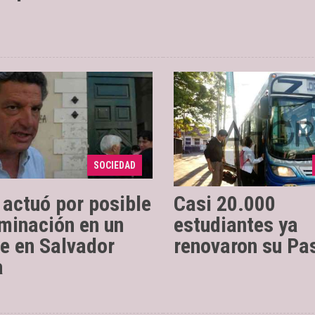
Así lo inform
27/02/2018
Álvaro Ulloa, delegado
018
vocero de prensa de Saet
nstitución confirmó que
Rodrigo Torres quien 
e oficio realizando una
aseguró que el trámite 
a y vía teléfono solicitó a
realizar durante todo el
SOCIEDAD
el municipio retirar ...
académico. ...
 actuó por posible
Casi 20.000
iminación en un
estudiantes ya
he en Salvador
renovaron su Pa
a