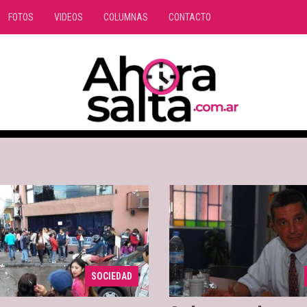
FOTOS
VIDEOS
COLUMNAS
CONTACTO
En estos dos
02/03/2018
Denuncian que una
018
años, hubo 160 casos de
vendía un número por
y violencia de género s
cuando los usuarios le
indica el Doctor Álvaro U
ron al guardia éste los
titular del INADI, el Inst
SOCIEDAD
insultado.
...