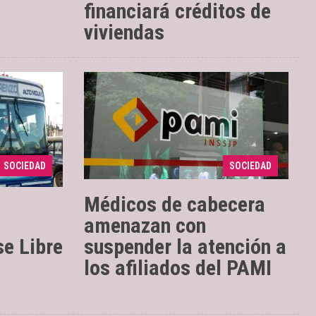
financiará créditos de
viviendas
ó el
a,
Anticiparon que la
además
27/02/2018
se puede
medida podría efectivizarse
 año
desde el jueves, ante la falta de
SOCIEDAD
SOCIEDAD
pago del organismo nacional.
Médicos de cabecera
amenazan con
se Libre
suspender la atención a
los afiliados del PAMI