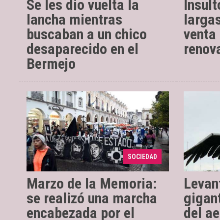
Se les dio vuelta la
Insul
lancha mientras
largas
buscaban a un chico
venta
desaparecido en el
renova
Bermejo
01/03/2
vecinos
En el centro de la
01/03/2018
vieron
ciudad, organizaciones de
estaba 
derechos humanos piden justicia
rotonda
SOCIEDAD
por casos no resueltos.
de Salta. 
Marzo de la Memoria:
Levan
se realizó una marcha
gigan
encabezada por el
del a