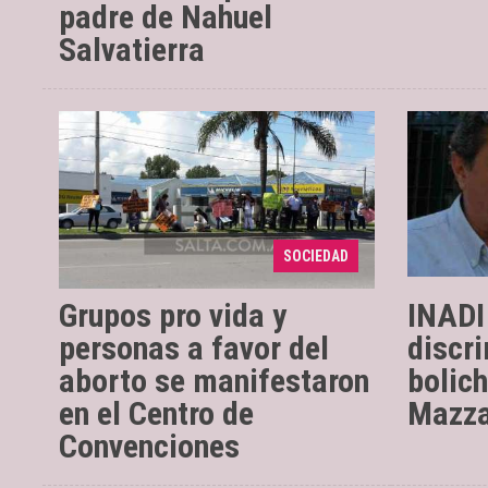
padre de Nahuel
Salvatierra
27/02/2
de la i
La movilización fue
27/02/2018
actuó d
durante el relanzamiento del
denunci
SOCIEDAD
Plan Belgrano.
través d
Grupos pro vida y
INADI
personas a favor del
discr
aborto se manifestaron
bolic
en el Centro de
Mazz
Convenciones