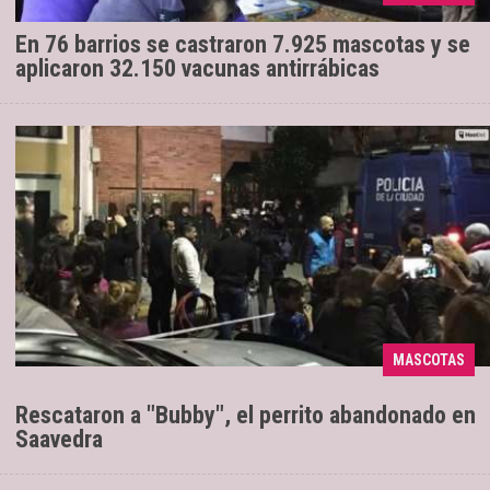
En 76 barrios se castraron 7.925 mascotas y se
aplicaron 32.150 vacunas antirrábicas
Luego que Crónica diera a conocer
16/07/2019
detalles de la denuncia de vecinos sobre el animal
maltratado, policías allanaron la vivienda y lo
MASCOTAS
salvaron junto a ...
Rescataron a "Bubby", el perrito abandonado en
Saavedra