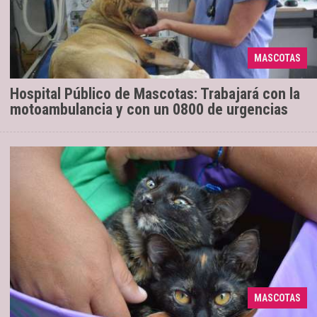
Lo adelantó el subsecretario de Zoonosis
12/03/2019
capitalino, David Ferri, como parte de la iniciativa
municipal anunciada por el intendente Gustavo
MASCOTAS
Sáenz. Es ...
Hospital Público de Mascotas: Trabajará con la
motoambulancia y con un 0800 de urgencias
Esta semana, el móvil quirúrgico
12/03/2019
recorrerá los barrios Palermo I, Alto La Viña y Virgen
del Rosario. El horario, en todos los casos, es de 8 a
MASCOTAS
12:30 ...