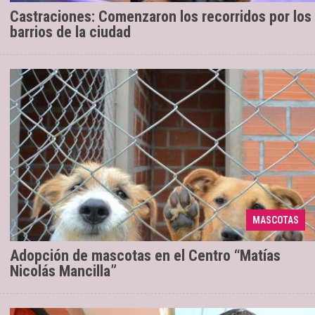
Castraciones: Comenzaron los recorridos por los
barrios de la ciudad
Está en plena marcha el programa
07/02/2019
“Adoptá un amigo” por el que más de 80 perros
MASCOTAS
esperan una familia que los reciba.
Adopción de mascotas en el Centro “Matías
Nicolás Mancilla”