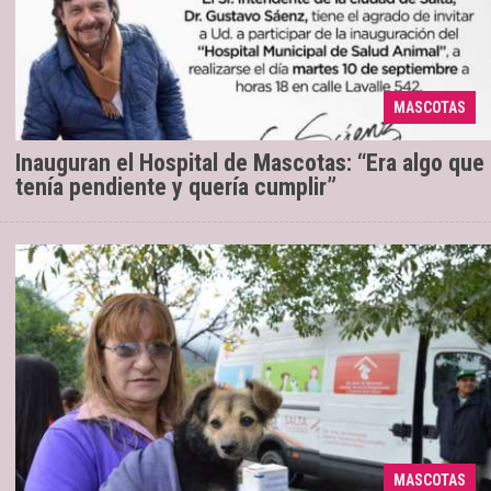
Así lo dijo el intendente de Capital,
10/09/2019
Gustavo Sáenz en referencia a la obra que inició en
marzo y abrirá sus puertas este martes. “Me había
MASCOTAS
compromet ...
Inauguran el Hospital de Mascotas: “Era algo que
tenía pendiente y quería cumplir”
Además de las intervenciones
17/07/2019
quirúrgicas en los móviles quirúrgicos y las sedes
fijas, se trabaja en el Centro de Adopciones Nicolás
MASCOTAS
Mancilla y en la ...