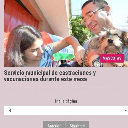
Para cada semana se brindarán turnos
06/02/2019
para castración los lunes y viernes, de acuerdo a la
cantidad de cupos disponibles en los puestos fijos
MASCOTAS
de Laval ...
Servicio municipal de castraciones y
vacunaciones durante este mesa
Ir a la página
Anterior
Siguiente