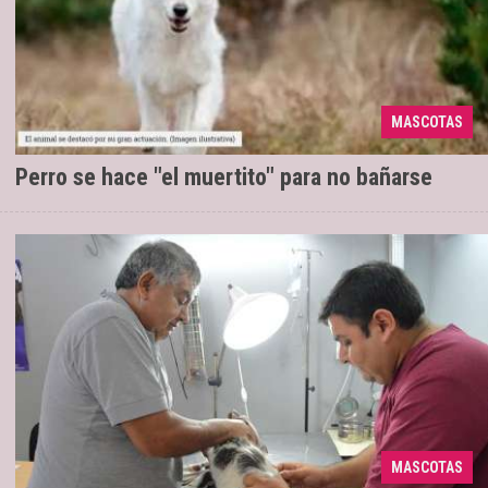
Sus dueños filmaron al animal en esta
15/05/2019
graciosa secuencia. Su reacción al darse cuenta que
le tocaba la hora del baño se volvió viral. ¡Mirá el
MASCOTAS
divert ...
Perro se hace "el muertito" para no bañarse
Médicos veterinarios del área municipal
22/03/2019
visitarán Santa Rita, El Cambio, Islas Malvinas y San
MASCOTAS
Silvestre.