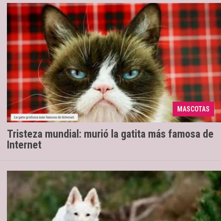
Grumpu Cat se hizo conocida por su cara
17/05/2019
enojada y fue designada como la felina más
influyente de 2012. Falleció "en manos de su mamá",
MASCOTAS
por complicaci ...
Tristeza mundial: murió la gatita más famosa de
Internet