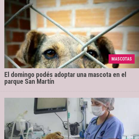
En el marco del programa “Sigamos
13/03/2019
Adoptando Juntos” se realizará la Campaña de
Adopción Responsable el 17 de marzo, de 13 a 19
MASCOTAS
horas, detrás del Muse ...
El domingo podés adoptar una mascota en el
parque San Martín